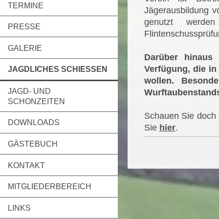
TERMINE
Jägerausbildung vo
genutzt werde
PRESSE
Flintenschussprüfu
GALERIE
Darüber hinaus 
Verfügung, die in 
JAGDLICHES SCHIESSEN
wollen. Besond
JAGD- UND
Wurftaubenstands
SCHONZEITEN
Schauen Sie doch e
DOWNLOADS
Sie
hier
.
GÄSTEBUCH
KONTAKT
MITGLIEDERBEREICH
LINKS