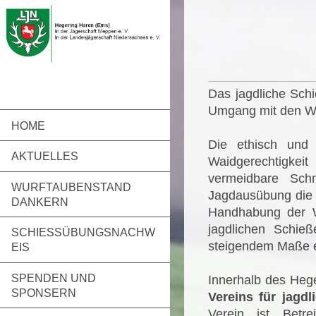
Das jagdliche Schi
Umgang mit den Wa
HOME
Die ethisch und 
AKTUELLES
Waidgerechtigkei
vermeidbare Sch
WURFTAUBENSTAND
Jagdausübung die E
DANKERN
Handhabung der W
jagdlichen Schie
SCHIESSÜBUNGSNACHWE
steigendem Maße e
IS
SPENDEN UND
Innerhalb des Heg
SPONSERN
Vereins für jagd
Verein ist Bet