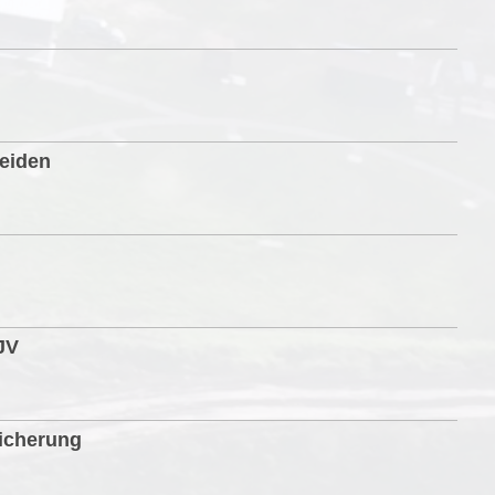
eiden
JV
sicherung