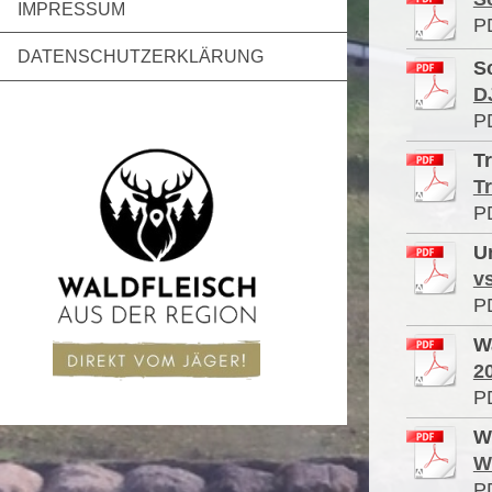
IMPRESSUM
P
DATENSCHUTZERKLÄRUNG
S
D
P
T
T
P
U
v
P
W
2
P
W
W
P