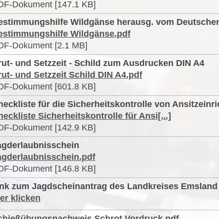
DF-Dokument [147.1 KB]
estimmungshilfe Wildgänse herausg. vom Deutsche
estimmungshilfe Wildgänse.pdf
DF-Dokument [2.1 MB]
rut- und Setzzeit - Schild zum Ausdrucken DIN A4
ut- und Setzzeit Schild DIN A4.pdf
DF-Dokument [601.8 KB]
heckliste für die Sicherheitskontrolle von Ansitzeinr
eckliste Sicherheitskontrolle für Ansi[...]
DF-Dokument [142.9 KB]
agderlaubnisschein
agderlaubnisschein.pdf
DF-Dokument [146.8 KB]
ink zum Jagdscheinantrag des Landkreises Emsland
er klicken
chießübungsnachweis Schrot Vordruck.pdf