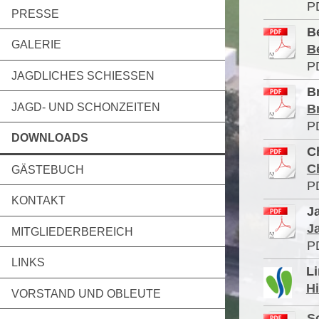
P
PRESSE
B
GALERIE
B
P
JAGDLICHES SCHIESSEN
B
JAGD- UND SCHONZEITEN
Br
P
DOWNLOADS
C
Ch
GÄSTEBUCH
P
KONTAKT
J
J
MITGLIEDERBEREICH
P
LINKS
L
Hi
VORSTAND UND OBLEUTE
S