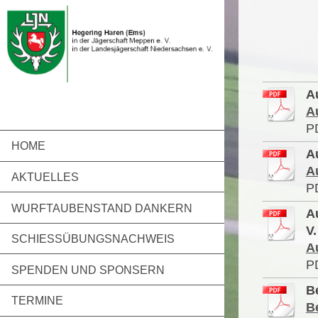
A
A
P
HOME
A
A
AKTUELLES
P
WURFTAUBENSTAND DANKERN
A
V.
SCHIESSÜBUNGSNACHWEIS
A
P
SPENDEN UND SPONSERN
B
TERMINE
B