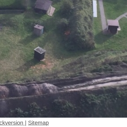
ckversion
|
Sitemap